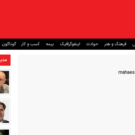
ش
فرهنگ و هنر
حوادث
اینفوگرافیک
بیمه
کسب و کار
گوناگون
مدیر
mahaes