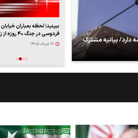
کیان: از حد و حدود خودمان
ببینید| لحظه بمباران خیابان
 می‌کنیم، اما به‌دنبال گسترش
فردوسی در جنگ ۴۰ روزه
 ایران /
 نیس…
جدید
داد ۱۴۰۵
۱۲ مرداد ۱۴۰۵
تکذیب یک ادعا درباره واکن