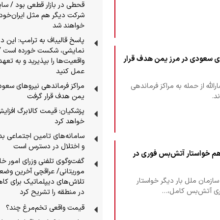
قحطی در بازار قطعی بود / سای
شرکت دیگر هم مثل ایران‌خودرو
خواهند شد
پاسخ قالیباف به ترامپ: این د
نمایشی، شکست خورده است /
ی سعودی در مرز یمن هدف قرار
واقعیت‌ها را بپذیرید و به تعه
عمل کنید
الله از حمله به مراکز فرماندهی
مراکز فرماندهی نیروهای سعود
د.
یمن هدف قرار گرفت
پزشکیان: قیمت کالابرگ افزایش
خواهد کرد
سامانه‌های تامین اجتماعی ب
و اختلال در دسترس است
 هم خواستار آتش‌بس فوری در
گفت‌وگوی تلفنی وزرای امور خار
موریتانی/ عراقچی آخرین وض
سازمان ملل بار دیگر خواستار
تلاش‌های دیپلماتیک برای ک
ری آتش‌بس کامل،…
در منطقه را تشریح کرد
قیمت واقعی تخم‌مرغ چند؟