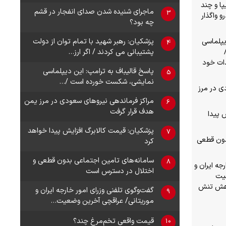
پا و چند
ماجرای شنیده شدن صدای انفجار در قشم
3
 واگذار
چه بود؟
پزشکیان: رهبر شهید با تمام توان از دولت
یپلماسی
4
پشتیبانی می کردند / اگر ارز…
دات خود
پاسخ قالیباف به ترامپ: این دیپلماسی
5
نمایشی، شکست خورده است /…
ی در مرز
مراکز فرماندهی نیروهای سعودی در مرز یمن
6
هدف قرار گرفت
 پیدا
پزشکیان: قیمت کالابرگ افزایش پیدا خواهد
7
دون قطعی
کرد
سامانه‌های تامین اجتماعی بدون قطعی و
8
جه ایران و
اختلال در دسترس است
عیت
اهش تنش
گفت‌وگوی تلفنی وزرای امور خارجه ایران و
9
موریتانی/ عراقچی آخرین وضعیت…
قیمت واقعی تخم‌مرغ چند؟
10