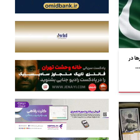
ها در
…