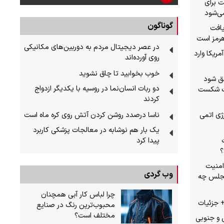
ت برای
ی‌شود
گوناگون
یافت
در عصر دیجیتال مردم به دوربین‌های مکانیکی
مریکا وارد
روی آورده‌اند
خوب بخوابید تا چاق نشوید
ق شود
دو ربات انسان‌نما در روسیه با یکدیگر ازدواج
لت شکست
کردند
ناسا درصدد روشن کردن آتش روی کره ماه است
ژی اتمی
یک بار هم نوشابه در معالجات پزشکی کاربرد
پیدا کرد
؟
امنیت
وب گردی
ماده‌ای مجلس چه
چرا لباس کار آبی همچنان
+ جزئیات
محبوب‌ترین رنگ در صنایع
مختلف است؟
 و جنوبی