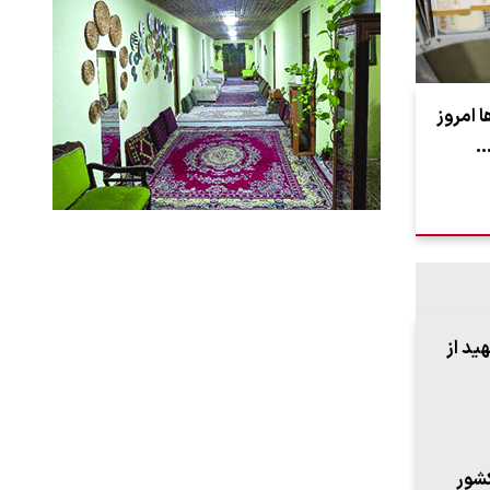
ا امروز
ید از
شور