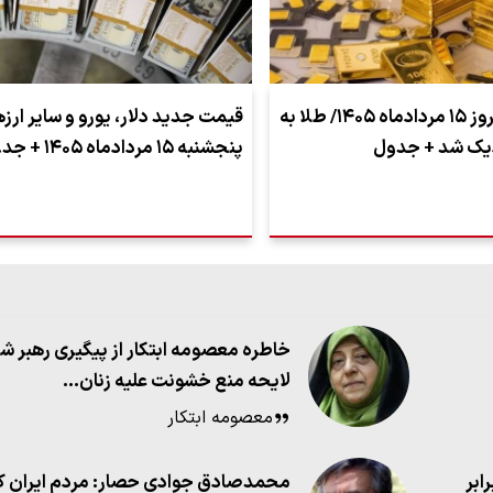
قیمت طلا امروز ۱۵ مردادماه ۱۴۰۵/ طلا به
قیمت جدید دلار، یورو و سایر ارزه
دیک شد + جدول
پنجشنبه ۱۵ مردادماه ۱۴۰۵ + جد…
خاطره معصومه ابتکار از پیگیری رهبر شه
لایحه منع خشونت علیه زنان…
معصومه ابتکار
ابر
محمدصادق جوادی حصار: مردم ایران ک