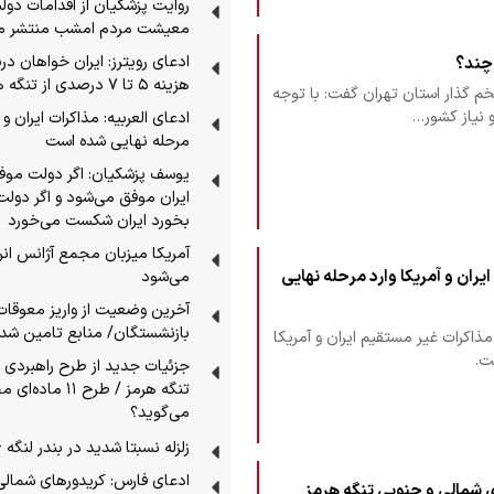
روایت پزشکیان از اقدامات دول
معیشت مردم امشب منتشر م
ادعای رویترز: ایران خواهان در
چند؟
هزینه ۵ تا ۷ درصدی از تنگه هرمز است
م گذار استان تهران گفت: با توجه
 نیاز کشور…
ادعای العربیه: مذاکرات ایران و آ
مرحله نهایی شده است
یوسف پزشکیان: اگر دولت موف
ایران موفق می‌شود و اگر دو
بخورد ایران شکست می‌خورد
آمریکا میزبان مجمع آژانس انر
ایران و آمریکا وارد مرحله نهایی
می‌شود
آخرین وضعیت از واریز معوقات
بازنشستگان/ منابع تامین شد
مذاکرات غیر مستقیم ایران و آمریکا
ت.
جزئیات جدید از طرح راهبردی 
تنگه هرمز / طرح ۱۱ 
می‌گوید؟
زلزله نسبتا شدید در بندر لنگه 
ادعای فارس: کریدورهای شمالی
 شمالی و جنوبی تنگه هرمز