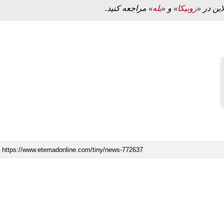
این در «
روبیکا
» و «
بله
» مراجعه کنید.