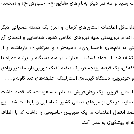
ت رسید و سه نفر دیگر به‌نام‌های «شاپور-ع»، «سیاوش-خ» و «محمد-
دارات‌کل اطلاعات استان‌های کرمان و البرز یک هسته عملیاتی دیگر
قدام تروریستی علیه نیروهای نظامی کشور، شناسایی و اعضای آن
 به نام‌های: «احسان-ن»، «امید-ش» و «مرتضی-ا» بازداشت و از
شف شد. از جمله کشفیات عبارتند از: سه دستگاه ریزپرنده همراه با
ن، یک قبضه وینچستر، یک قبضه تفنگ دوربین‌دار، مقادیر زیادی
 خودرویی، دستگاه گیرنده‌ی استارلینک، جلیقه‌های ضد گلوله و... .
ات استان قزوین، یک وطن‌فروش به نام «مسعود-ت» که قصد داشت
 نماید، در یکی از مرزهای شمالی کشور، شناسایی و بازداشت شد. این
صد انتقال اطلاعات به یک سرویس جاسوسی را داشت که با الطاف
نه او پیشگیری به عمل آمد.