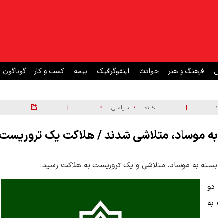
ش
فرهنگ و هنر
حوادث
اینفوگرافیک
بیمه
کسب و کار
گوناگون
|
|
خانه
سیاسی
 به موساد، متلاشی شدند / هلاکت یک تروریست
وابسته به موساد، متلاشی و یک تروریست به هلاکت رسید.
دو
به