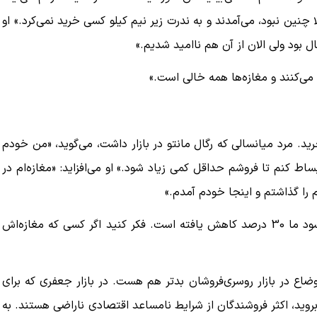
 و بادام بدهید. قبلا چنین نبود، می‌آمدند و به ندرت زیر نیم کیلو کسی خرید نمی‌کرد.» او
ل بود ولی الان از آن هم ناامید شدیم.»
می‌کنند و مغازه‌ها همه خالی است.»
ید. مرد میانسالی که رگال مانتو در بازار داشت، می‌گوید، «من خودم
ط کنم تا فروشم حداقل کمی زیاد شود.» او می‌افزاید: «مغازه‌ام در
را گذاشتم و اینجا خودم آمدم.»
او ادامه می‌دهد، «اگر من مغازه نداشتم نابود می‌شدم؛ الان سود ما 30 درصد کاهش یافته است. فکر کنید اگر کسی که مغازه‌اش
ضاع در بازار روسری‌فروشان بدتر هم هست. در بازار جعفری که برای
وید، اکثر فروشندگان از شرایط نامساعد اقتصادی ناراضی هستند. به