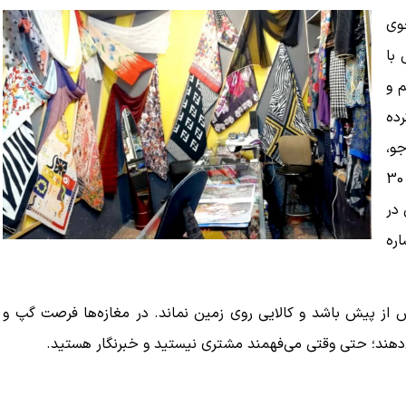
وی
 با
م و
رده
جو،
حال خوشی یافت نشد. طبق اظهارات برخی بازاریان فروش 30
در
درصدی اشاره
یش از پیش باشد و کالایی روی زمین نماند. در مغازه‌ها فرصت گپ و
دهند؛ حتی وقتی می‌فهمند مشتری نیستید و خبرنگار هستید.