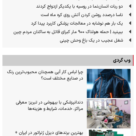
دو ربات انسان‌نما در روسیه با یکدیگر ازدواج کردند
ناسا درصدد روشن کردن آتش روی کره ماه است
یک بار هم نوشابه در معالجات پزشکی کاربرد پیدا کرد
ببینید | حمله هولناک ۹۰۰ مار کبرای قاتل به ساکنان مردم چین
شغل عجیب در یک باغ وحش چینی
وب گردی
چرا لباس کار آبی همچنان محبوب‌ترین رنگ
در صنایع مختلف است؟
دندانپزشکی با بیهوشی در تبریز؛ معرفی
مراکز، خدمات، شرایط و هزینه‌ها
بهترین برندهای دیزل ژنراتور در ایران +