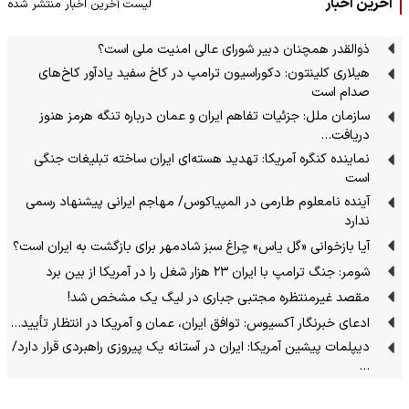
آخرین اخبار
لیست آخرین اخبار منتشر شده
ذوالقدر همچنان دبیر شورای ‌عالی امنیت ملی است؟
هیلاری کلینتون: دکوراسیون ترامپ در کاخ سفید یادآور کاخ‌های
صدام است
سازمان ملل: جزئیات تفاهم ایران و عمان درباره تنگه هرمز هنوز
دریافت…
نماینده کنگره آمریکا: تهدید هسته‌ای ایران ساخته تبلیغات جنگی
است
آینده نامعلوم طارمی در المپیاکوس/ مهاجم ایرانی پیشنهاد رسمی
ندارد
آیا بازخوانی «گل یاس» چراغ سبز شادمهر برای بازگشت به ایران است؟
شومر: جنگ ترامپ با ایران ۲۳ هزار شغل را در آمریکا از بین برد
مقصد غیرمنتظره مجتبی جباری در لیگ یک مشخص شد!
ادعای خبرنگار آکسیوس: توافق ایران، عمان و آمریکا در انتظار تأیید…
دیپلمات پیشین آمریکا: ایران در آستانه یک پیروزی راهبردی قرار دارد/
…