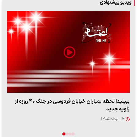
ویدیو پیشنهادی
ببینید| لحظه بمباران خیابان فردوسی در جنگ ۴۰ روزه از
ببینید| ویدئویی جدید از لحظه زلزله ۷.۱ ریش
"کوماموتو" ژاپن ۹ روز…
۱۶ مرداد ۱۴۰۵