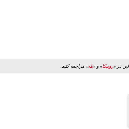
این در «
روبیکا
» و «
بله
» مراجعه کنید.