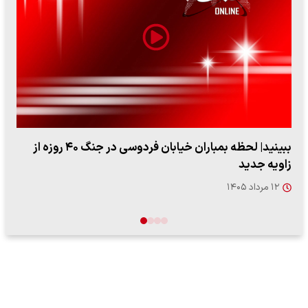
ببینید| ویدئویی جدید از لحظه زلزله ۷.۱ ریشتری
"کوماموتو" ژاپن ۹ روز…
۱۶ مرداد ۱۴۰۵