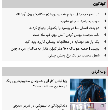
گوناگون
در عصر دیجیتال مردم به دوربین‌های مکانیکی روی آورده‌اند
خوب بخوابید تا چاق نشوید
دو ربات انسان‌نما در روسیه با یکدیگر ازدواج کردند
ناسا درصدد روشن کردن آتش روی کره ماه است
یک بار هم نوشابه در معالجات پزشکی کاربرد پیدا کرد
ببینید | حمله هولناک ۹۰۰ مار کبرای قاتل به ساکنان مردم چین
شغل عجیب در یک باغ وحش چینی
وب گردی
چرا لباس کار آبی همچنان محبوب‌ترین رنگ
در صنایع مختلف است؟
دندانپزشکی با بیهوشی در تبریز؛ معرفی