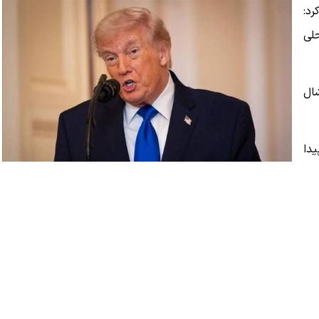
د:
حلی
شال
یدا