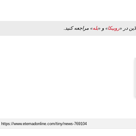
این در «
روبیکا
» و «
بله
» مراجعه کنید.