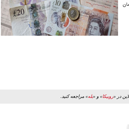
امروز ۲۲۸ هزار و ۶۸۰ تومان
این در «
روبیکا
» و «
بله
» مراجعه کنید.