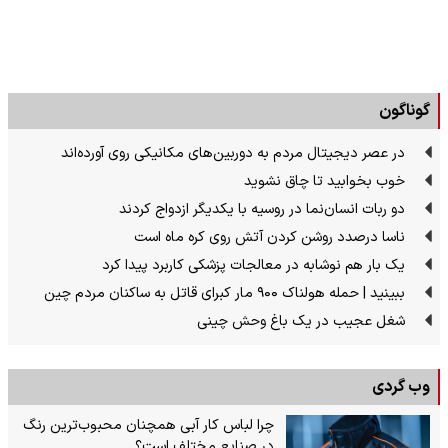
گوناگون
در عصر دیجیتال مردم به دوربین‌های مکانیکی روی آورده‌اند
خوب بخوابید تا چاق نشوید
دو ربات انسان‌نما در روسیه با یکدیگر ازدواج کردند
ناسا درصدد روشن کردن آتش روی کره ماه است
یک بار هم نوشابه در معالجات پزشکی کاربرد پیدا کرد
ببینید | حمله هولناک ۹۰۰ مار کبرای قاتل به ساکنان مردم چین
شغل عجیب در یک باغ وحش چینی
وب گردی
چرا لباس کار آبی همچنان محبوب‌ترین رنگ
در صنایع مختلف است؟