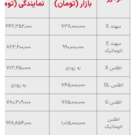
بازار (تومان)
نمایندگی (توما
سهند S
738,000,000
642,352,000
سهند E
823,600,000
990,000,000
اتوماتیک
اطلس S
به زودی
713,650,000
اطلس GL
745,000,000
به زودی
اطلس G
785,000,000
780,309,000
اطلس
968,854,000
1,015,000,000
اتوماتیک