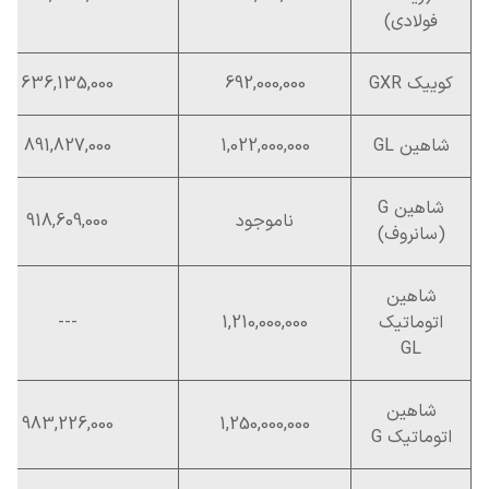
فولادی)
کوییک GXR
692,000,000
636,135,000
شاهین GL
1,022,000,000
891,827,000
شاهین G
ناموجود
918,609,000
(سانروف)
شاهین
اتوماتیک
1,210,000,000
---
GL
شاهین
983,226,000
1,250,000,000
اتوماتیک G