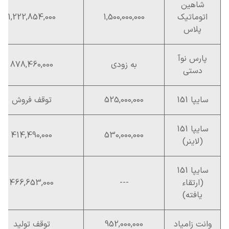
شاهین
اتوماتیک
1,500,000,000
1,222,854,000
پلاس
پارس نوآ
به زودی
878,460,000
دستی
سایپا 151
525,000,000
توقف فروش
سایپا 151
414,490,000
530,000,000
(لاینر)
سایپا 151
(ارتقاء
---
466,653,000
یافته)
وانت زامیاد
952,000,000
توقف تولید