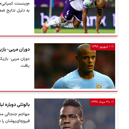
«وینسنت کمپانی» 
به دلیل نتایج ض
۱ شهریور ۱۳۹۸
دوران مربی- بازی
دوران مربی- بازیک
یافت.
۳۰ مرداد ۱۳۹۸
بالوتلی دوباره ل
مهاجم جنجالی منچس
فیروزه‌ای‌پوشان را 