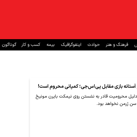
ش
فرهنگ و هنر
حوادث
اینفوگرافیک
بیمه
کسب و کار
گوناگون
 آستانه بازی مقابل پی‌اس‌جی؛ کمپانی محروم است!
دلیل محرومیت قادر به نشستن روی نیمکت بایرن مونیخ
ی سن ژرمن نخواهد بود.