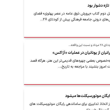
زه دشوار بود
صل دوم کتاب «پرورش ذوق عامه در عصر پهلوی» فضای
ای درونی جامعه فرهنگی پیش از کودتای 28…
 این واقعه…
نیان از یونانیان در عملیات «آژاکس»
به‌خصوص بعضی چهره‌های قدیمی‌تر این هنر، هرگاه قصد
 امروز بنشیند با مراجعه‌ به تاریخ،…
ایگان موتورسیکلت‌ها می‎شود
ردار منطقه 12 از اتخاذ تدابیری برای ساماندهی رایگان موتورسیکلت های
 کریستال خبر داد.