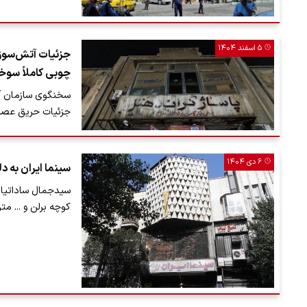
۵ اسفند ۱۴۰۴
جزئیات آتش‌سوزی 
چوبی کاملاً سو
سخنگوی سازمان آت
جزئیات حریق عصر ام
۶ دی ۱۴۰۴
سینما ایران به دل
سیدجمال ساداتیان 
کوچه برلن و ... م