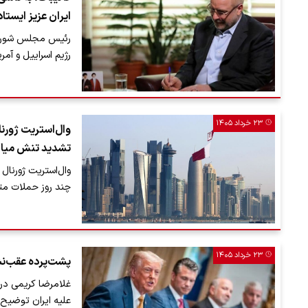
ایران عزیز ایستاد
رئیس مجلس شورای ا
رژیم اسراییل و آمر
۲۳ خرداد ۱۴۰۵
وال‌استریت ژورنا
تشدید تنش میان 
وال‌استریت ژورنال
چند روز حملات متق
۲۳ خرداد ۱۴۰۵
پشت‌پرده عقب‌نش
غلامرضا کریمی در
علیه ایران توضیح 