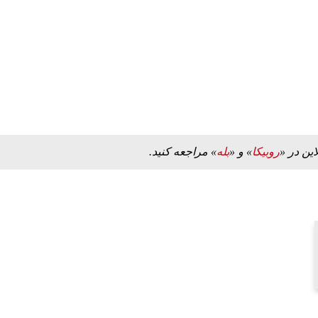
این در «
روبیکا
» و «
بله
» مراجعه کنید.