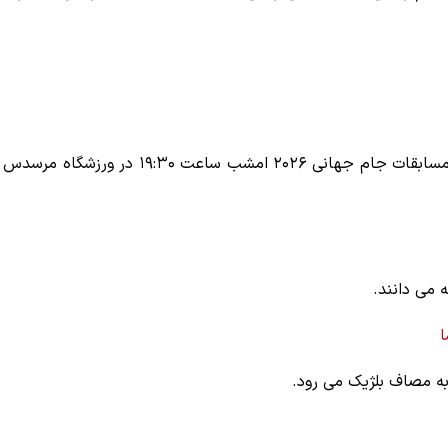
تیم‌های ملی فوتبال اسپانیا - عربستان از گروه H در دور دوم مسابقات جام جهانی ۲۰۲۶ امشب ساعت ۱۹:۳۰ در ورزشگاه مرسدس
 می دانند.