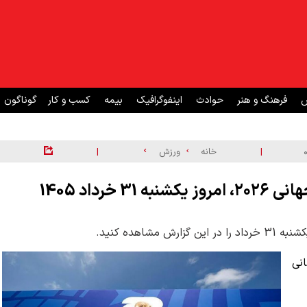
ش
فرهنگ و هنر
حوادث
اینفوگرافیک
بیمه
کسب و کار
گوناگون
|
|
خانه
ورزش
رداد 1405
انی