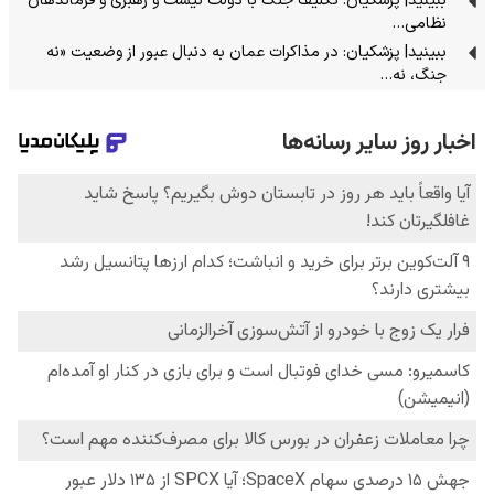
ببینید| پزشکیان: تکلیف جنگ با دولت نیست و رهبری و فرماندهان
نظامی…
ببینید| پزشکیان: در مذاکرات عمان به دنبال عبور از وضعیت «نه
جنگ، نه…