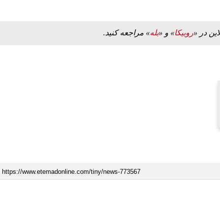
این در «
روبیکا
» و «
بله
» مراجعه کنید.