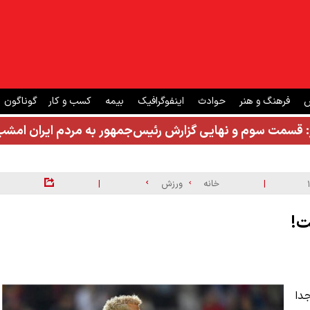
ش
فرهنگ و هنر
حوادث
اینفوگرافیک
بیمه
کسب و کار
گوناگون
: قسمت سوم و نهایی گزارش رئیس‌جمهور به مردم ایران ام
|
|
خانه
ورزش
ت!
جدا