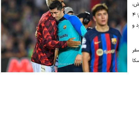
اش،
وقت رفتن است، من با افتخار از آنچه به دست آوردیم می‌روم؛ ۴
د و
فر
سکا