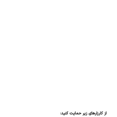
ببینید| لحظه بمباران خیابان فردوسی در جنگ ۴۰
"کوماموتو" ژاپن ۹ روز…
۱۶ مرداد ۱۴۰۵
از کارزارهای زیر حمایت کنید: