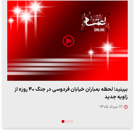
ببینید| ویدئویی جدید از لحظه زلزله ۷.۱ ریشتری
"کوماموتو" ژاپن ۹ روز…
۱۶ مرداد ۱۴۰۵