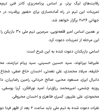
رقابت‌های لیگ برتر، بر اساس برنامه‌ریزی کادر فنی تیم‌م
تمرینات این تیم در راه آماده‌سازی برای حضور پرقدرت در 
جهانی ۲۰۲۶ برگزار خواهد شد.
بر همین اساس امیر قلعه‌نویی، سرمربی تیم ملی 
این مرحله از تمرینات دعوت کرد.
اسامی بازیکنان دعوت شده به این شرح است:
علیرضا بیرانوند، سید حسین حسینی، سید پیام نیازمند، مح
خلیفه، میلاد محمدی، علی نعمتی، احسان حاج صفی، شجاع خل
دانیال ایری، مسعود محبی، صالح حردانی، رامین رضاییان، دا
روزبه چشمی، امیرمحمد رزاق‌نیا، امید نورافکن، آریا یوسف
محمودی، علی علیپور، کسری طاهری و احسان محروقی.
نفرات دعوت شده به تیم ملی باید ساعت ٢ بعد از ظهر فردا دوشنبه ۳۱ فروردین در کمپ تیم ملی خود را به کادر فنی معرفی کنند.