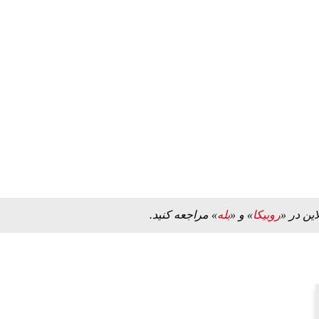
این در «
روبیکا
» و «
بله
» مراجعه کنید.