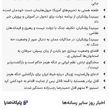
جانی
طعنه همتی به تحریم‌های آمریکا؛ «پول‌هایمان دست خودمان است»
ببینید| پزشکیان از برنامه دولت برای تحول در آموزش و پرورش خبر
داد
ببینید| پزشکیان: تکلیف جنگ با دولت نیست و رهبری و فرماندهان
نظامی…
ببینید| پزشکیان: در مذاکرات عمان به دنبال عبور از وضعیت «نه
جنگ، نه…
افشای وضعیت بیماری جو بایدن از زبان پسرش؛ سرطان به
استخوان‌ها گسترش ی…
سخنگوی ارتش: نظم ایرانی بر تنگه هرمز حاکم است و بازگشت‌پذیر
نیست/…
ادعای وال‌استریت ژورنال درباره شرط ایران برای بازگشایی تنگه هرمز
قتل برادر همسایه با قمه؛ قاتل پس از جنایت اقدام به خودکشی کرد
تسنیم: ۴ متهم قتل حمیدرضا رجب‌زاده دستگیر شدند