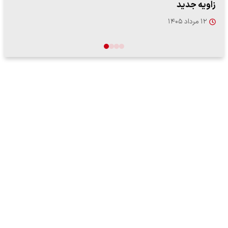
"کوماموتو" ژاپن ۹ روز…
۱۶ مرداد ۱۴۰۵