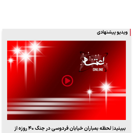
ویدیو پیشنهادی
ببینید| ویدئویی جدید از لحظه زلزله ۷.۱ ریشتری