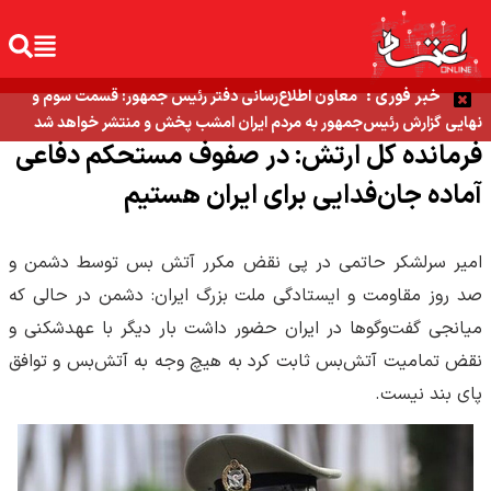
خبر فوری :
معاون اطلاع‌رسانی دفتر رئیس جمهور: قسمت سوم و
نهایی گزارش رئیس‌جمهور به مردم ایران امشب پخش و منتشر خواهد شد
فرمانده کل ارتش: در صفوف مستحکم دفاعی
آماده جان‌فدایی برای ایران هستیم
امیر سرلشکر حاتمی در پی نقض مکرر آتش بس توسط دشمن و
صد روز مقاومت و ایستادگی ملت بزرگ ایران: دشمن در حالی که
میانجی گفت‌و‌گوها در ایران حضور داشت بار دیگر با عهدشکنی و
نقض تمامیت آتش‌بس ثابت کرد به هیچ وجه به آتش‌بس و توافق
پای بند نیست.