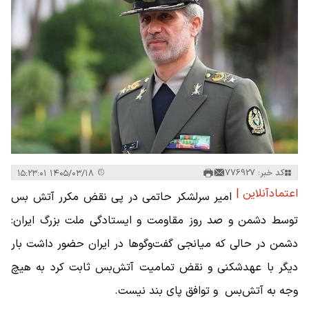
کد خبر: 776927
۱۴۰۵/۰۳/۱۸ ۱۵:۲۳:۰۱
اعتمادآنلاین |
امیر سرلشکر حاتمی در پی نقض مکرر آتش بس
توسط دشمن و صد روز مقاومت و ایستادگی ملت بزرگ ایران:
دشمن در حالی که میانجی گفت‌و‌گوها در ایران حضور داشت بار
دیگر با عهدشکنی و نقض تمامیت آتش‌بس ثابت کرد به هیچ
وجه به آتش‌بس و توافق پای بند نیست.