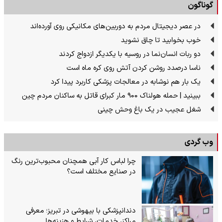
گوناگون
در عصر دیجیتال مردم به دوربین‌های مکانیکی روی آورده‌اند
خوب بخوابید تا چاق نشوید
دو ربات انسان‌نما در روسیه با یکدیگر ازدواج کردند
ناسا درصدد روشن کردن آتش روی کره ماه است
یک بار هم نوشابه در معالجات پزشکی کاربرد پیدا کرد
ببینید | حمله هولناک ۹۰۰ مار کبرای قاتل به ساکنان مردم چین
شغل عجیب در یک باغ وحش چینی
وب گردی
چرا لباس کار آبی همچنان محبوب‌ترین رنگ
در صنایع مختلف است؟
دندانپزشکی با بیهوشی در تبریز؛ معرفی
مراکز، خدمات، شرایط و هزینه‌ها