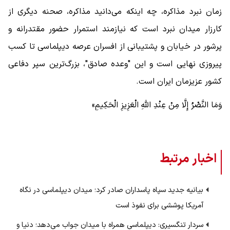
زمان نبرد مذاکره، چه اینکه می‌دانید مذاکره، صحنه دیگری از
کارزار میدان نبرد است که نیازمند استمرار حضور مقتدرانه و
پرشور در خیابان و پشتیبانی از افسران عرصه دیپلماسی تا کسب
پیروزی نهایی است و این "وعده صادق"، بزرگ‌ترین سپر دفاعی
کشور عزیزمان ایران است.
وَمَا النَّصْرُ إِلَّا مِنْ عِنْدِ اللَّهِ الْعَزِیزِ الْحَکِیمِ»
اخبار مرتبط
بیانیه جدید سپاه پاسداران صادر کرد؛ میدان دیپلماسی در نگاه
آمریکا پوششی برای نفوذ است
سردار تنگسیری: دیپلماسی همراه با میدان جواب می‌دهد؛ دنیا و