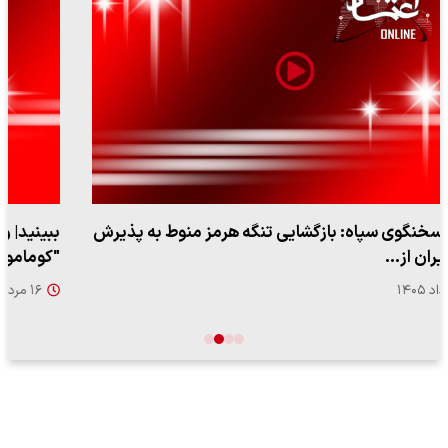
ببینید| ویدئویی جدید از لحظه زلزله ۷.۱ ریشتری
"کوماموتو" ژاپن ۹ روز…
۱۶ مرداد ۱۴۰۵