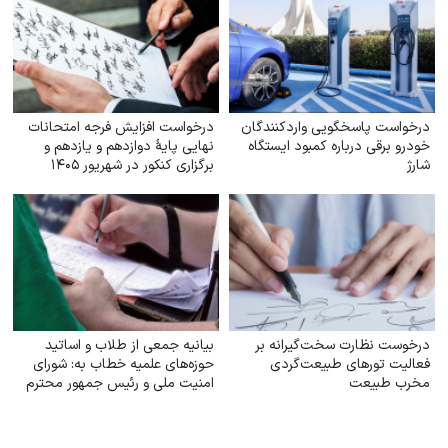
درخواست پاسخگویی واردکنندگان
درخواست افزایش فرجه امتحانات
خودرو برقی درباره کمبود ایستگاه
نهایی پایهٔ دوازدهم و یازدهم و
شارژ
برگزاری کنکور در شهریور ۱۴۰۵
درخوست نظارت سخت‌گیرانه بر
بیانیه جمعی از طلاب و اساتید
فعالیت تورهای طبیعت‌گردی
حوزه‌های علمیه خطاب به: شورای
مخرب طبیعت
امنیت ملی و رئیس جمهور محترم
جناب آقای دکتر پزشکیان