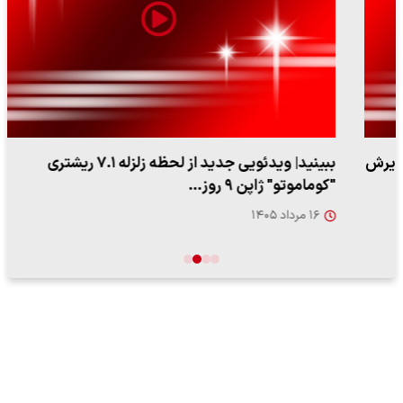
ببینید| ویدئویی جدید از لحظه زلزله ۷.۱ ریشتری
"کوماموتو" ژاپن ۹ روز…
۱۶ مرداد ۱۴۰۵