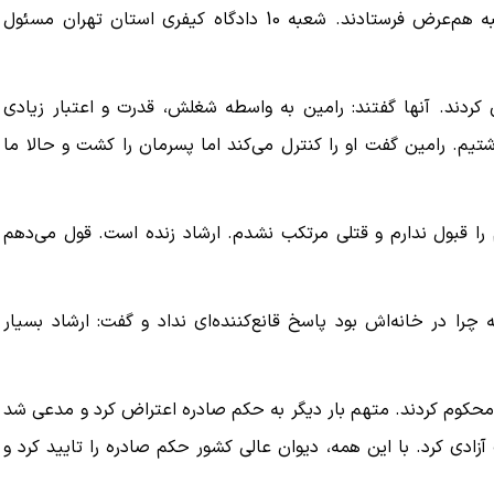
قضات دیوان ایرادهایی بر رأی وارد کردند و پرونده را به شعبه هم‌عرض فرستادند. شعبه 10 دادگاه کیفری استان تهران مسئول
دند. آنها گفتند: رامین به واسطه شغلش، قدرت و اعتبار زیادی
ببینید| ویدئویی جدید از لحظه زلزله ۷.۱ ریشتری
ببینید| روایت رئیس جمهور از لحظه حمله به بیت
شتیم. رامین گفت او را کنترل می‌کند اما پسرمان را کشت و حالا ما
رهبری
۱۴ مرداد ۱۴۰۵
م را قبول ندارم و قتلی مرتکب نشدم. ارشاد زنده است. قول می‌دهم
چرا در خانه‌اش بود پاسخ قانع‌کننده‌ای نداد و گفت: ارشاد بسیار
 محکوم کردند. متهم بار دیگر به حکم صادره اعتراض کرد و مدعی شد
ی کرد. با این همه، دیوان عالی کشور حکم صادره را تایید کرد و