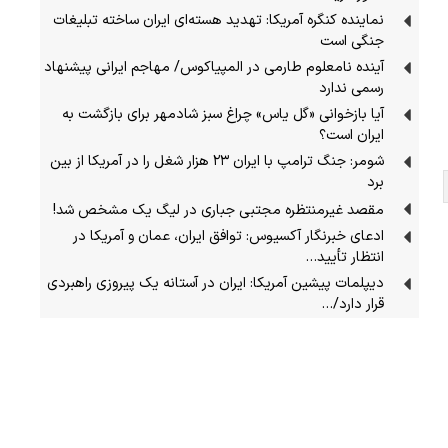
نماینده کنگره آمریکا: تهدید هسته‌ای ایران ساخته تبلیغات
جنگی است
آینده نامعلوم طارمی در المپیاکوس/ مهاجم ایرانی پیشنهاد
رسمی ندارد
آیا بازخوانی «گل یاس» چراغ سبز شادمهر برای بازگشت به
ایران است؟
شومر: جنگ ترامپ با ایران ۲۳ هزار شغل را در آمریکا از بین
برد
مقصد غیرمنتظره مجتبی جباری در لیگ یک مشخص شد!
ادعای خبرنگار آکسیوس: توافق ایران، عمان و آمریکا در
انتظار تأیید…
دیپلمات پیشین آمریکا: ایران در آستانه یک پیروزی راهبردی
قرار دارد/…