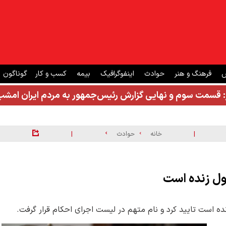
ش
فرهنگ و هنر
حوادث
اینفوگرافیک
بیمه
کسب و کار
گوناگون
: قسمت سوم و نهایی گزارش رئیس‌جمهور به مردم ایران ام
|
|
خانه
حوادث
ول زنده است
است تایید کرد و نام متهم در لیست اجرای احکام قرار گرفت.