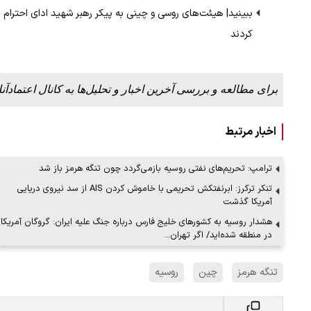
ببینید| هیئت‌های روسی و چینی به پیکر رهبر شهید ادای احترام
کردند
ببینید| لحظه بمباران خیابان فردوسی در جنگ ۴۰
برای مطالعه و بررسی آخرین اخبار و تحلیل‌ها به کانال اعتمادآنل
"کوماموتو" ژاپن ۹ روز…
۱۶ مرداد ۱۴۰۵
اخبار مرتبط
ترامپ: تحریم‌های نفتی روسیه بازمی‌گردد چون تنگه هرمز باز شد
تنکر ترکرز: ابرنفتکش تحریمی با خاموش کردن AIS از سد نیروی دریایی
آمریکا گذشت
هشدار روسیه به کشورهای خلیج فارس درباره جنگ علیه ایران: گروگان آمریکا
در منطقه شده‌اید/ اگر تهران…
تنگه هرمز
چین
روسیه