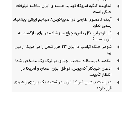
نماینده کنگره آمریکا: تهدید هسته‌ای ایران ساخته تبلیغات
جنگی است
آینده نامعلوم طارمی در المپیاکوس/ مهاجم ایرانی پیشنهاد
رسمی ندارد
آیا بازخوانی «گل یاس» چراغ سبز شادمهر برای بازگشت به
ایران است؟
شومر: جنگ ترامپ با ایران ۲۳ هزار شغل را در آمریکا از بین
برد
مقصد غیرمنتظره مجتبی جباری در لیگ یک مشخص شد!
ادعای خبرنگار آکسیوس: توافق ایران، عمان و آمریکا در
انتظار تأیید…
دیپلمات پیشین آمریکا: ایران در آستانه یک پیروزی راهبردی
قرار دارد/…