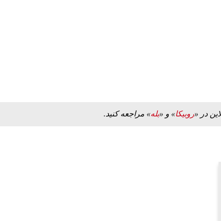
این در «
روبیکا
» و «
بله
» مراجعه کنید.