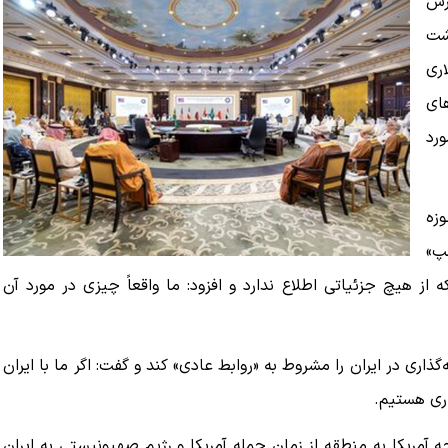
رس
شت
 میلیارد دلاری
های
رد
وزه
مپ»
که از هیچ جزئیاتی اطلاع ندارد و افزود: ما واقعاً چیزی در مورد آن
گذاری در ایران را مشروط به «روابط عادی» کند و گفت: اگر ما با ایران
اری هستیم.
جه آمریکا به منطقه از زمان حمله آمریکا و رژیم صهیونیستی به ایران