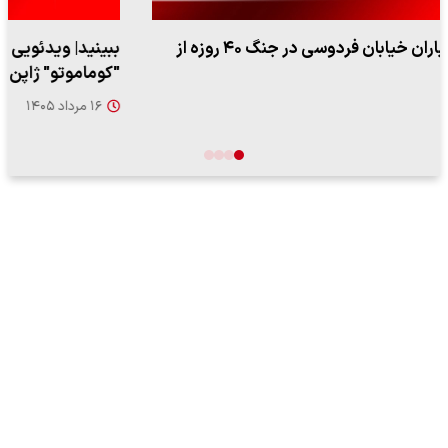
ببینید| ویدئویی جدید از لحظه زلزله ۷.۱ ریشتری
"کوماموتو" ژاپن ۹ روز…
۱۶ مرداد ۱۴۰۵