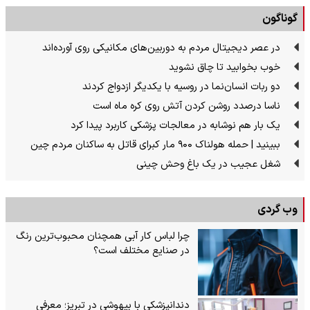
گوناگون
در عصر دیجیتال مردم به دوربین‌های مکانیکی روی آورده‌اند
خوب بخوابید تا چاق نشوید
دو ربات انسان‌نما در روسیه با یکدیگر ازدواج کردند
ناسا درصدد روشن کردن آتش روی کره ماه است
یک بار هم نوشابه در معالجات پزشکی کاربرد پیدا کرد
ببینید | حمله هولناک ۹۰۰ مار کبرای قاتل به ساکنان مردم چین
شغل عجیب در یک باغ وحش چینی
وب گردی
چرا لباس کار آبی همچنان محبوب‌ترین رنگ
در صنایع مختلف است؟
دندانپزشکی با بیهوشی در تبریز؛ معرفی