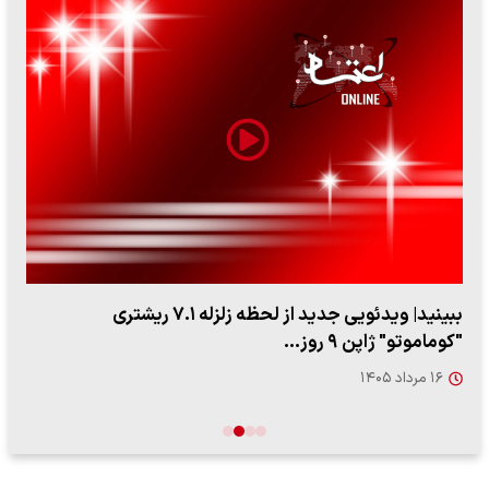
ببینید| ویدئویی جدید از لحظه زلزله ۷.۱ ریشتری
"کوماموتو" ژاپن ۹ روز…
۱۶ مرداد ۱۴۰۵