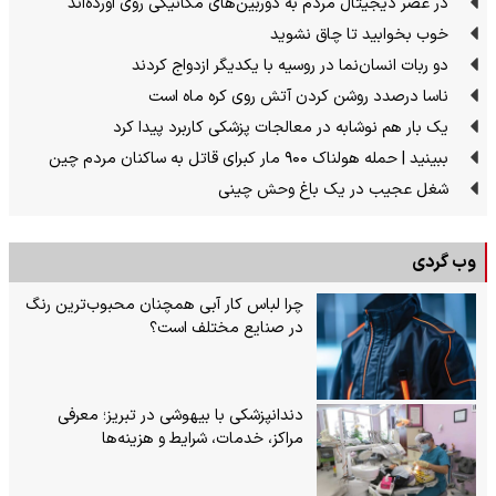
در عصر دیجیتال مردم به دوربین‌های مکانیکی روی آورده‌اند
خوب بخوابید تا چاق نشوید
دو ربات انسان‌نما در روسیه با یکدیگر ازدواج کردند
ناسا درصدد روشن کردن آتش روی کره ماه است
یک بار هم نوشابه در معالجات پزشکی کاربرد پیدا کرد
ببینید | حمله هولناک ۹۰۰ مار کبرای قاتل به ساکنان مردم چین
شغل عجیب در یک باغ وحش چینی
وب گردی
چرا لباس کار آبی همچنان محبوب‌ترین رنگ
در صنایع مختلف است؟
دندانپزشکی با بیهوشی در تبریز؛ معرفی
مراکز، خدمات، شرایط و هزینه‌ها