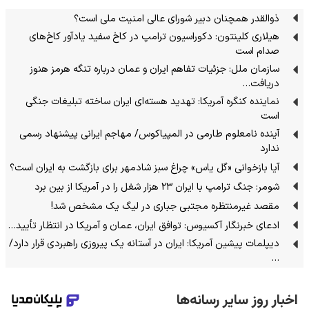
ذوالقدر همچنان دبیر شورای ‌عالی امنیت ملی است؟
هیلاری کلینتون: دکوراسیون ترامپ در کاخ سفید یادآور کاخ‌های
صدام است
سازمان ملل: جزئیات تفاهم ایران و عمان درباره تنگه هرمز هنوز
دریافت…
نماینده کنگره آمریکا: تهدید هسته‌ای ایران ساخته تبلیغات جنگی
است
آینده نامعلوم طارمی در المپیاکوس/ مهاجم ایرانی پیشنهاد رسمی
ندارد
آیا بازخوانی «گل یاس» چراغ سبز شادمهر برای بازگشت به ایران است؟
شومر: جنگ ترامپ با ایران ۲۳ هزار شغل را در آمریکا از بین برد
مقصد غیرمنتظره مجتبی جباری در لیگ یک مشخص شد!
ادعای خبرنگار آکسیوس: توافق ایران، عمان و آمریکا در انتظار تأیید…
دیپلمات پیشین آمریکا: ایران در آستانه یک پیروزی راهبردی قرار دارد/
…