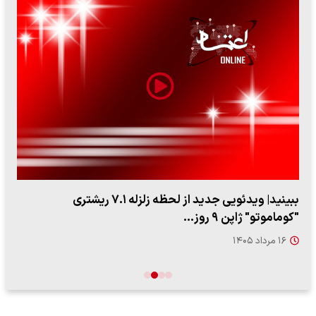
ببینید| ویدئویی جدید از لحظه زلزله ۷.۱ ریشتری
"کوماموتو" ژاپن ۹ روز…
۱۶ مرداد ۱۴۰۵