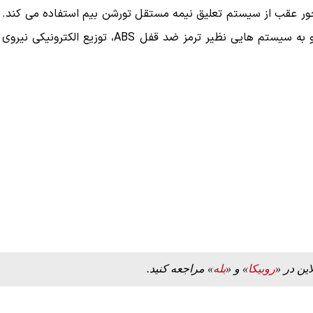
 در محور عقب از سیستم تعلیق نیمه مستقل تورشن بیم استفاده می کند.
ترمز های این خودرو نیز در هر دو محور از نوع دیسکی بوده و به سیستم هایی نظیر ترمز ضد قفل ABS، توزیع الکترونیکی نیروی
ه به بیت
پزشکیان: از حد و حدود خودمان دفاع می‌کنیم، اما
به‌دنبال گسترش جنگ نیس…
۱۳ مرداد ۱۴۰۵
این در «
روبیکا
» و «
بله
» مراجعه کنید.