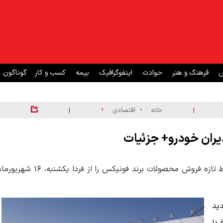
ش
فرهنگ و هنر
حوادث
اینفوگرافیک
بیمه
کسب و کار
گوناگون
|
|
خانه
اقتصادی
یران خودرو+ جزئیات
شرکت مدیران خودرو پس از اعلام لیست جدید قیمت‌ها، شرایط تازه فروش محصولات برند فونیکس را از فردا یکشنبه، ۱۶ شه
ید