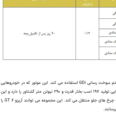
آریزو ۶ جی تی از یک موتور ۴ سیلندر ۱.۶ لیتری توربو با سیستم سوخت رسانی GDi استفاده می کند. این موتور که در خودروهایی
نظیر تیگو ۸ پرو و فونیکس FX پریمیوم نیز استفاده شده توانایی تولید ۱۹۷ اسب بخار قدرت و ۲۹۰ نیوتن متر گشتاور را دارد و این
توان تولیدی را از طریق یک گیربکس ۷ دنده دو کلاچه DCT به چرخ های جلو منتقل می کند. این مجموعه می توانند آریزو ۶ GT را