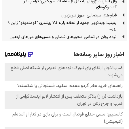
وال استریت ژورنال به نقل از مقامات آمریکایی: ترامپ در
گفت‌وگوهای…
فیلم‌های سینمایی امروز تلویزیون
ببینید| ویدئویی جدید از لحظه زلزله ۷.۱ ریشتری "کوماموتو" ژاپن ۹
روز…
تردد روان در تمامی محورهای شمالی و مسیرهای مرزهای اربعین