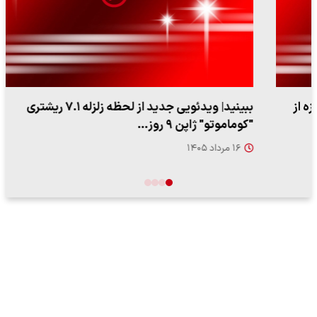
ببینید| ویدئویی جدید از لحظه زلزله ۷.۱ ریشتری
"کوماموتو" ژاپن ۹ روز…
۱۶ مرداد ۱۴۰۵