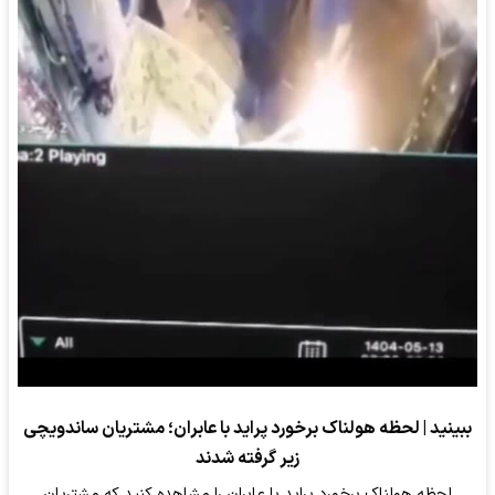
ببینید | لحظه هولناک برخورد پراید با عابران؛ مشتریان ساندویچی
زیر گرفته شدند
لحظه هولناک برخورد پراید با عابران را مشاهده کنید که مشتریان