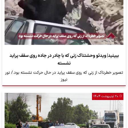
ببینید| ویدئو وحشتناک زنی که با چادر در جاده روی سقف پراید
نشسته
تصویر خطرناک از زنی که روی سقف پراید در حال حرکت نشسته بود./ نور
نیوز
۲۰ اردیبهشت ۱۴۰۴