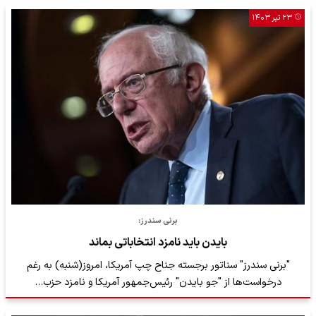
۲۳ تیر ۱۴۰۳
برنی سندرز:
بایدن باید نامزد انتخاباتی بماند
"برنی سندرز" سناتور برجسته جناح چپ آمریکا، امروز(شنبه) به رغم
درخواست‌ها از "جو بایدن" رئیس‌جمهور آمریکا و نامزد حزب…