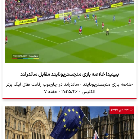
ببینید| خلاصه بازی منچستریونایتد مقابل ساندرلند
خلاصه بازی منچستریونایتد - ساندرلند در چارچوب رقابت های لیگ برتر
انگلیس - 2025/26 - هفته 7
۲۳ دی ۱۳۹۷