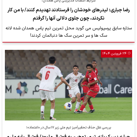
شرایط اسفناک مدیریتی پاس همدان؛
رضا جباری: لیدرهای خودشان را فرستادند تهدیدم کنند/ با من کار
نکردند، چون جلوی دلالی آنها را گرفتم
ستاره سابق پرسپولیس می گوید محل تمرین تیم پاس همدان شده لانه
سگ ها و سر تمرین سگ ها دنبالمان کردند!
۲۴ فروردین ۱۴۰۴
بررسی علل حذف تحقیرآمیز تیم ملی زیر ۱۷‌سال در «اعتماد»؛