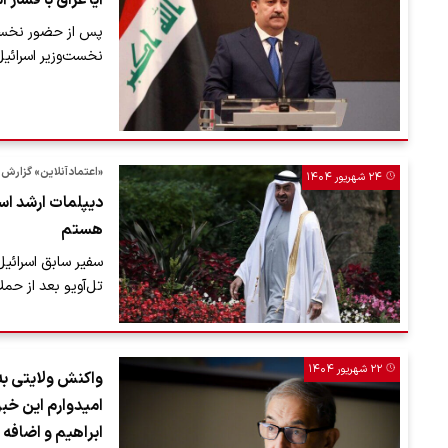
آیا عراق با فشار 
پس از حضور نخست‌و
نخست‌وزیر اسرائی
«اعتمادآنلاین» گزارش 
۲۴ شهریور ۱۴۰۴
دیپلمات ارشد اسر
هستم
سفیر سابق اسرائیل
تل‌آویو بعد از حم
۲۲ شهریور ۱۴۰۴
واکنش ولایتی به
امیدوارم این خب
ابراهیم و اضافه