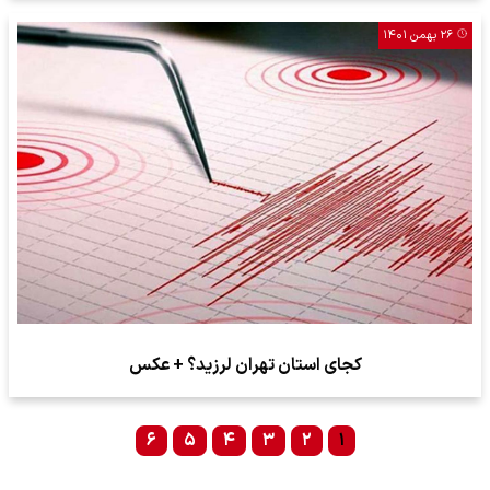
۲۶ بهمن ۱۴۰۱
کجای استان تهران لرزید؟ + عکس
۶
۵
۴
۳
۲
۱