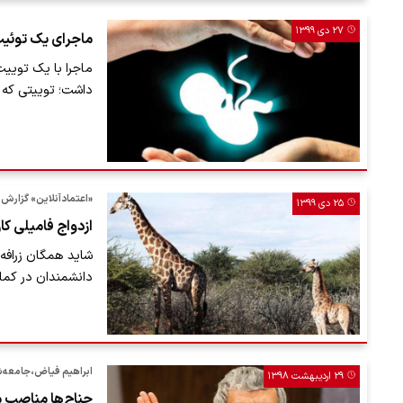
۲۷ دی ۱۳۹۹
ماجرای یک توئیت
ماجرا با یک توییت
داشت؛ توییتی که
«اعتمادآنلاین» گزارش 
۲۵ دی ۱۳۹۹
ازدواج فامیلی کار
شاید همگان زرافه ر
دانشمندان در کمال 
ابراهیم فیاض،جامعه‌
۲۹ اردیبهشت ۱۳۹۸
جناح‌ها مناصب م