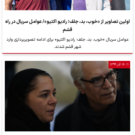
اولین تصاویر از «خوب، بد، جلف؛‌ رادیو اکتیو»/ عوامل سریال در راه
قشم
عوامل سریال «خوب، بد، جلف؛‌ رادیو اکتیو» برای ادامه تصویربرداری وارد
شهر قشم شدند.
۱۸ آذر ۱۳۹۹