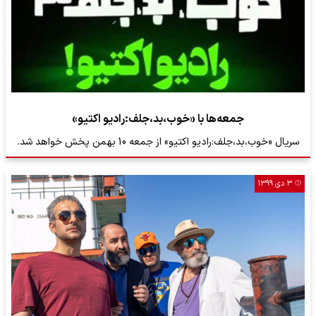
جمعه‌‌ها با «خوب،بد،جلف:رادیو اکتیو»
سریال «خوب،بد،جلف:رادیو اکتیو» از جمعه‌ 10 بهمن پخش خواهد شد.
۳ دی ۱۳۹۹