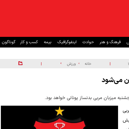
ش
فرهنگ و هنر
حوادث
اینفوگرافیک
بیمه
کسب و کار
گوناگون
|
|
خانه
ورزش
ان می‌شود
جشنبه میزبان مربی بدنساز یونانی خواهد بود.
بی
یش