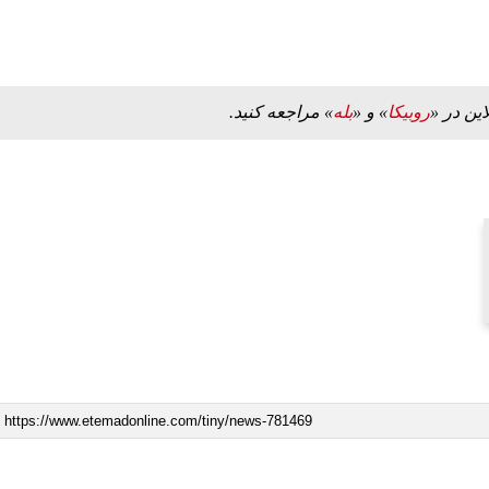
این در «
روبیکا
» و «
بله
» مراجعه کنید.