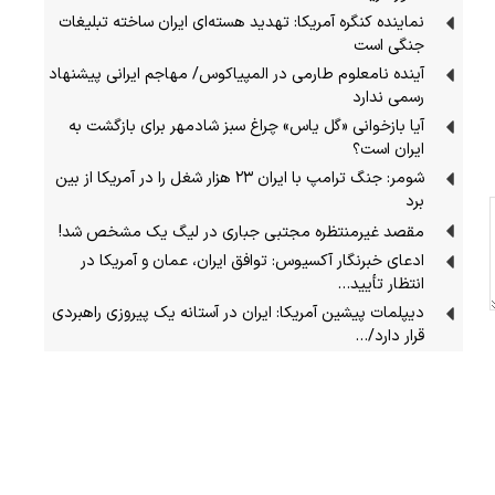
نماینده کنگره آمریکا: تهدید هسته‌ای ایران ساخته تبلیغات
جنگی است
آینده نامعلوم طارمی در المپیاکوس/ مهاجم ایرانی پیشنهاد
رسمی ندارد
آیا بازخوانی «گل یاس» چراغ سبز شادمهر برای بازگشت به
ایران است؟
شومر: جنگ ترامپ با ایران ۲۳ هزار شغل را در آمریکا از بین
برد
مقصد غیرمنتظره مجتبی جباری در لیگ یک مشخص شد!
ادعای خبرنگار آکسیوس: توافق ایران، عمان و آمریکا در
انتظار تأیید…
دیپلمات پیشین آمریکا: ایران در آستانه یک پیروزی راهبردی
قرار دارد/…