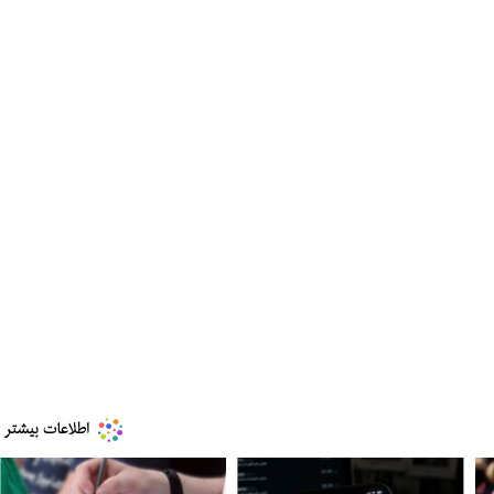
ببینید| ویدئویی جدید از لحظه زلزله ۷.۱ ریشتری
ببینید| روایت رئیس جمهور از لحظه حمله به بیت
رهبری
۱۴ مرداد ۱۴۰۵