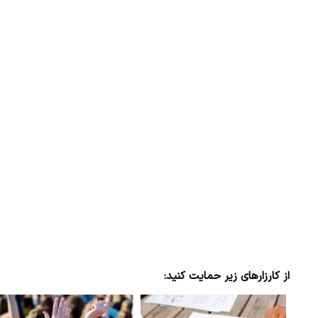
ببینید| لحظه بمباران خیابان فردوسی در جنگ ۴۰
"کوماموتو" ژاپن ۹ روز…
۱۶ مرداد ۱۴۰۵
از کارزارهای زیر حمایت کنید: