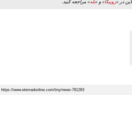
این در «
روبیکا
» و «
بله
» مراجعه کنید.