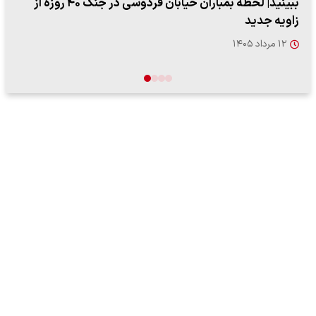
ببینید| ویدئویی جدید از لحظه زلزله ۷.۱ ریشتری
"کوماموتو" ژاپن ۹ روز…
۱۶ مرداد ۱۴۰۵